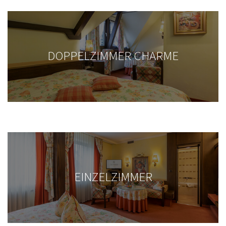
DOPPELZIMMER CHARME
KULINARISCHER KALENDER
THE CHEF'S BEST
The Chef's Best - unsere Backstage Party - Jörg &
Nico Sackmann rocken samt Team unsere
Küchenwerkstatt
EINZELZIMMER
Beitrag ansehen