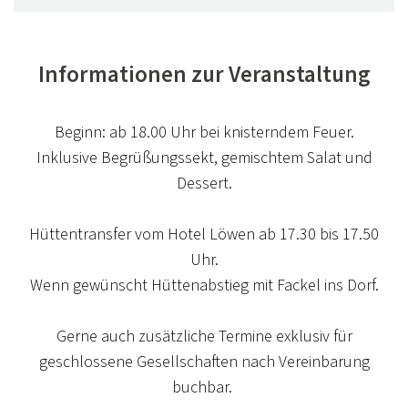
KULINARISCHER KALENDER
Informationen zur Veranstaltung
THE CHEF'S BEST
The Chef's Best - unsere Backstage Party - Jörg &
Beginn: ab 18.00 Uhr bei knisterndem Feuer.
Nico Sackmann rocken samt Team unsere
Inklusive Begrüßungssekt, gemischtem Salat und
Küchenwerkstatt
Dessert.
Beitrag ansehen
Hüttentransfer vom Hotel Löwen ab 17.30 bis 17.50
Uhr.
Wenn gewünscht Hüttenabstieg mit Fackel ins Dorf.
Gerne auch zusätzliche Termine exklusiv für
geschlossene Gesellschaften nach Vereinbarung
buchbar.