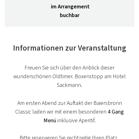
im Arrangement
buchbar
KULINARISCHER KALENDER
THE CHEF'S BEST
The Chef's Best - unsere Backstage Party - Jörg &
Informationen zur Veranstaltung
Nico Sackmann rocken samt Team unsere
Küchenwerkstatt
Freuen Sie sich über den Anblick dieser
Beitrag ansehen
wunderschönen Oldtimer. Boxenstopp am Hotel
Sackmann.
Am ersten Abend zur Auftakt der Baiersbronn
Classic laden wir mit einem besonderen
4 Gang
Menü
inklusive Aperitif.
Bitte reservieren Sie rechtzeitig Ihren Platz.