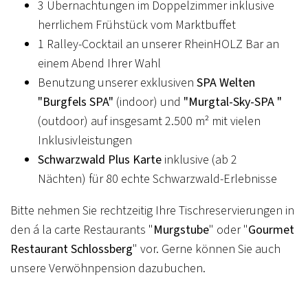
3 Übernachtungen im Doppelzimmer inklusive
herrlichem Frühstück vom Marktbuffet
1 Ralley-Cocktail an unserer RheinHOLZ Bar an
KULINARISCHER KALENDER
einem Abend Ihrer Wahl
THE CHEF'S BEST
Benutzung unserer exklusiven
SPA Welten
The Chef's Best - unsere Backstage Party - Jörg &
"Burgfels SPA"
(indoor) und
"Murgtal-Sky-SPA "
Nico Sackmann rocken samt Team unsere
(outdoor) auf insgesamt 2.500 m² mit vielen
Küchenwerkstatt
Inklusivleistungen
Schwarzwald Plus Karte
inklusive (ab 2
Beitrag ansehen
Nächten) für 80 echte Schwarzwald-Erlebnisse
Bitte nehmen Sie rechtzeitig Ihre Tischreservierungen in
den á la carte Restaurants "
Murgstube
" oder "
Gourmet
Restaurant Schlossberg
" vor. Gerne können Sie auch
unsere Verwöhnpension dazubuchen.