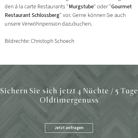
den á la carte Restaurants "
Murgstube
" oder "
Gourmet
Restaurant Schlossberg
" vor. Gerne können Sie auch
unsere Verwöhnpension dazubuchen.
Bildrechte: Christoph Schoech
Sichern Sie sich jetzt 4 Nächte / 5 Tage
Oldtimergenuss
Jetzt anfragen