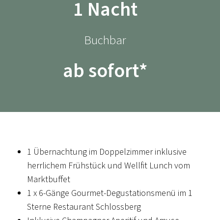
1 Nacht
Buchbar
ab sofort*
KULINARISCHER KALENDER
THE CHEF'S BEST
The Chef's Best - unsere Backstage Party - Jörg &
Nico Sackmann rocken samt Team unsere
1 Übernachtung im Doppelzimmer inklusive
Küchenwerkstatt
herrlichem Frühstück und Wellfit Lunch vom
Marktbuffet
Beitrag ansehen
1 x 6-Gänge Gourmet-Degustationsmenü im 1
Sterne Restaurant Schlossberg