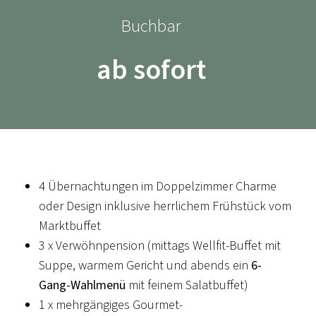
Buchbar
ab sofort
KULINARISCHER KALENDER
THE CHEF'S BEST
The Chef's Best - unsere Backstage Party - Jörg &
4 Übernachtungen im Doppelzimmer Charme
Nico Sackmann rocken samt Team unsere
oder Design inklusive herrlichem Frühstück vom
Küchenwerkstatt
Marktbuffet
Beitrag ansehen
3 x Verwöhnpension (mittags Wellfit-Buffet mit
Suppe, warmem Gericht und abends ein
6-
Gang-Wahlmenü
mit feinem Salatbuffet)
1 x mehrgängiges Gourmet-