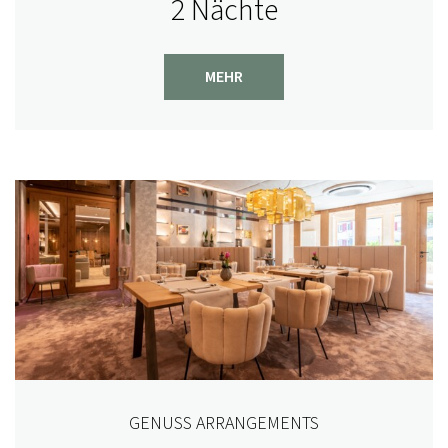
2 Nächte
The Chef's Best - unsere Backstage Party - Jörg &
Nico Sackmann rocken samt Team unsere
MEHR
Küchenwerkstatt
Beitrag ansehen
GENUSS ARRANGEMENTS